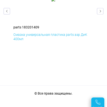
parts 183201409
par
Смазка универсальная пластика parts аэр ДиК
Сма
400мл
40
© Все права защищены.