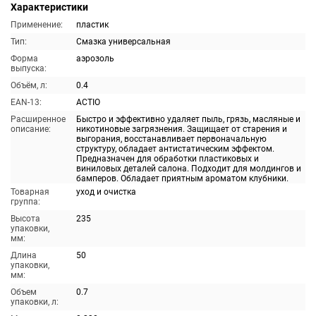
Характеристики
Применение:
пластик
Тип:
Смазка универсальная
Форма
аэрозоль
выпуска:
Объём, л:
0.4
EAN-13:
ACTIO
Расширенное
Быстро и эффективно удаляет пыль, грязь, масляные и
описание:
никотиновые загрязнения. Защищает от старения и
выгорания, восстанавливает первоначальную
структуру, обладает антистатическим эффектом.
Предназначен для обработки пластиковых и
виниловых деталей салона. Подходит для молдингов и
бамперов. Обладает приятным ароматом клубники.
Товарная
уход и очистка
группа:
Высота
235
упаковки,
мм:
Длина
50
упаковки,
мм:
Объем
0.7
упаковки, л: