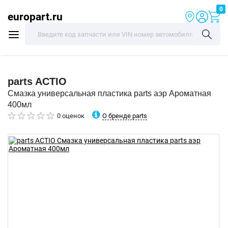
0
europart.ru
parts
ACTIO
Смазка универсальная пластика parts аэр Ароматная
400мл
О бренде parts
0 оценок