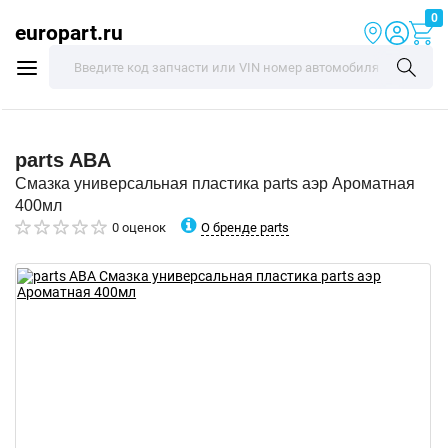
0
europart.ru
parts
ABA
Смазка универсальная пластика parts аэр Ароматная
400мл
О бренде parts
0 оценок