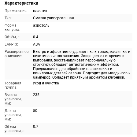
Характеристики
Применение:
пластик
Тип:
Смазка универсальная
Форма
аэрозоль
выпуска:
Объём, л:
0.4
EAN-13:
ABA
Расширенное
Быстро и эффективно удаляет пыль, грязь, масляные и
описание:
никотиновые загрязнения. Защищает от старения и
выгорания, восстанавливает первоначальную
структуру, обладает антистатическим эффектом.
Предназначен для обработки пластиковых и
виниловых деталей салона. Подходит для молдингов и
бамперов. Обладает приятным ароматом клубники.
Товарная
уход и очистка
группа:
Высота
235
упаковки,
мм:
Длина
50
упаковки,
мм:
Объем
0.7
упаковки, л: